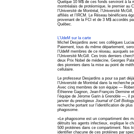
Quelque 10 M$ de ces fonds serviront à la 
montréalais de protéomique, le premier au 
l’Université de Montréal, l’Université McGill,
affiliés et l’IRCM. Le Réseau bénéficiera é
provenant de la FCI et de 3 M$ accordés par
Québec.
L’UdeM sur la carte
Michel Desjardins avec ses collègues Luci
Paiement, tous du même département, seront
l’UdeM membres de ce réseau, auxquels se 
l’Université McGill. Ces trois derniers cher
deux Prix Nobel de médecine, Georges Pala
des pionniers dans la mise au point de mét
cellulaire.
Le professeur Desjardins a pour sa part déj
l’Université de Montréal dans la recherche p
Avec cinq membres de son équipe — Robert
Éthienne Gagnon, Jean-François Dermine et
l’équipe de Jérome Garin à Grenoble —, il p
janvier du prestigieux
Journal of Cell Biolog
recherche portant sur l’identification de plu
phagosome.
«Le phagosome est un compartiment des m
détruits les agents infectieux, explique le c
500 protéines dans ce compartiment. Nos tr
identifier chacune de ces protéines par spe