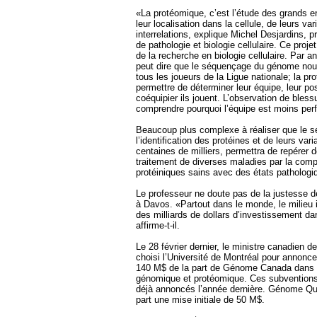
«La protéomique, c’est l’étude des grands 
leur localisation dans la cellule, de leurs var
interrelations, explique Michel Desjardins,
de pathologie et biologie cellulaire. Ce proje
de la recherche en biologie cellulaire. Par a
peut dire que le séquençage du génome no
tous les joueurs de la Ligue nationale; la p
permettre de déterminer leur équipe, leur pos
coéquipier ils jouent. L’observation de bles
comprendre pourquoi l’équipe est moins per
Beaucoup plus complexe à réaliser que le
l’identification des protéines et de leurs var
centaines de milliers, permettra de repérer 
traitement de diverses maladies par la comp
protéiniques sains avec des états pathologi
Le professeur ne doute pas de la justesse d
à Davos. «Partout dans le monde, le milieu 
des milliards de dollars d’investissement d
affirme-t-il.
Le 28 février dernier, le ministre canadien de
choisi l’Université de Montréal pour annonc
140 M$ de la part de Génome Canada dans 
génomique et protéomique. Ces subventions
déjà annoncés l’année dernière. Génome Qué
part une mise initiale de 50 M$.